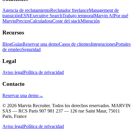
Agencia de reclutamiento
Reclutador freelance
Management de
transición
ESN
Executive Search
Trabajo temporal
Marvin AI
Por qué
Marvin
Precios
Calculadora
Coste del stack
Migración
Recursos
Blog
Guías
Reservar una demo
Casos de clientes
Integraciones
Portales
de empleo
Seguridad
Legal
Aviso legal
Política de privacidad
Contacto
Reservar una demo
→
© 2026 Marvin Recruiter. Todos los derechos reservados.
MARVIN
SAS — RCS Paris 907 981 237 — 126 rue Saint Maur, 75011
Paris, France
Aviso legal
Política de privacidad