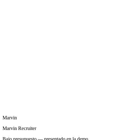
1
Pay & Bill y TimeTemp muy maduros (10+ años en staffing
UK/AU)
2
LiveList Client Portal pulido (colaboración cliente tiempo real)
3
Ecosistema API abierto (StackOne MCP, multiposters terceros,
Zapier)
Marvin
Marvin Recruiter
Bajo presupuesto — presentado en la demo