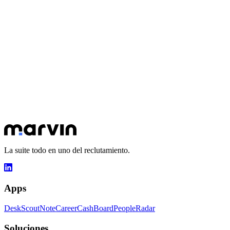
CSM dedicado durante todo el onboarding
Ver Marvin en acción
Hablemos de tus objetivos
30 minutos para entender tus desafíos y mostrarte cómo Marvin
puede transformar tu día a día.
Reservar una cita
Ver las apps
La suite todo en uno del reclutamiento.
Apps
Desk
Scout
Note
Career
Cash
Board
People
Radar
Soluciones