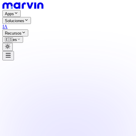
Apps
Soluciones
IA
Recursos
🇪🇸
es