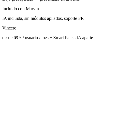
Incluido con Marvin
IA incluida, sin módulos apilados, soporte FR
Vincere
desde 69 £ / usuario / mes + Smart Packs IA aparte
Migración completa de la base (candidatos, clientes, misiones)
Limpieza de duplicados incluida (LinkedIn + email + teléfono)
Formación Qualiopi / OPCO disponible