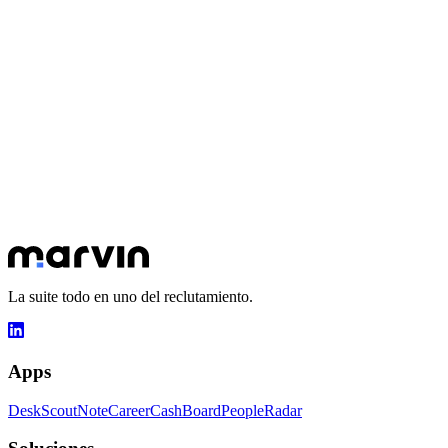
¿Dónde busca Scout los perfiles?
¿Scout accede a los perfiles Open-to-Work ocultos?
¿Cómo se articula Scout con Desk?
¿Cuánto cuesta Scout?
Hablemos de tus objetivos
30 minutos para entender tus desafíos y mostrarte cómo Marvin
puede transformar tu día a día.
Reservar una cita
Ver las apps
La suite todo en uno del reclutamiento.
Apps
Desk
Scout
Note
Career
Cash
Board
People
Radar