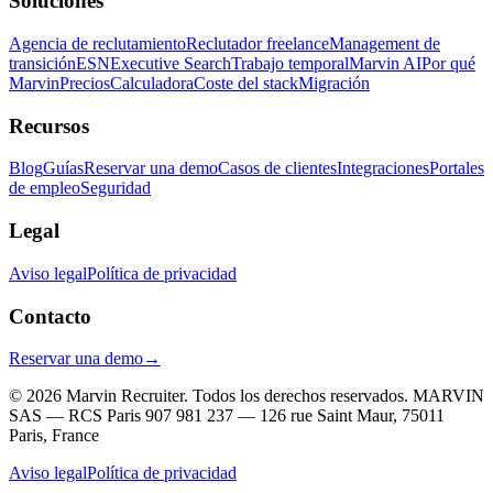
Soluciones
Agencia de reclutamiento
Reclutador freelance
Management de
transición
ESN
Executive Search
Trabajo temporal
Marvin AI
Por qué
Marvin
Precios
Calculadora
Coste del stack
Migración
Recursos
Blog
Guías
Reservar una demo
Casos de clientes
Integraciones
Portales
de empleo
Seguridad
Legal
Aviso legal
Política de privacidad
Contacto
Reservar una demo
→
© 2026 Marvin Recruiter. Todos los derechos reservados.
MARVIN
SAS — RCS Paris 907 981 237 — 126 rue Saint Maur, 75011
Paris, France
Aviso legal
Política de privacidad