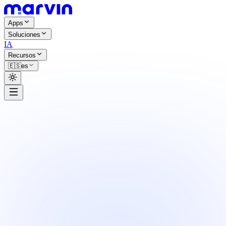
Apps
Soluciones
IA
Recursos
🇪🇸
es