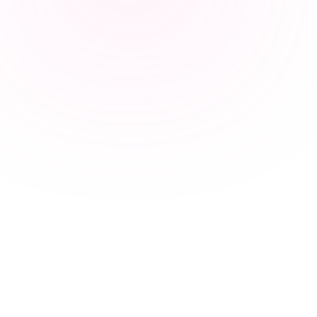
marvin ·
Scout
/
Búsqueda semántica