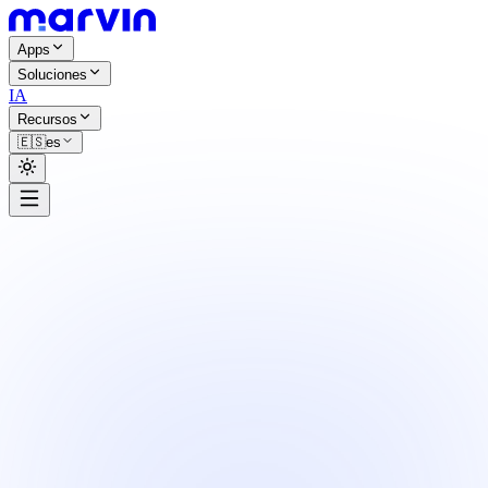
Apps
Soluciones
IA
Recursos
🇪🇸
es