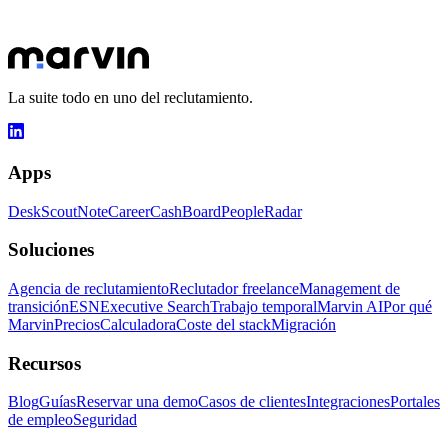
puede transformar tu día a día.
Reservar una cita
Ver las apps
La suite todo en uno del reclutamiento.
Apps
Desk
Scout
Note
Career
Cash
Board
People
Radar
Soluciones
Agencia de reclutamiento
Reclutador freelance
Management de
transición
ESN
Executive Search
Trabajo temporal
Marvin AI
Por qué
Marvin
Precios
Calculadora
Coste del stack
Migración
Recursos
Blog
Guías
Reservar una demo
Casos de clientes
Integraciones
Portales
de empleo
Seguridad