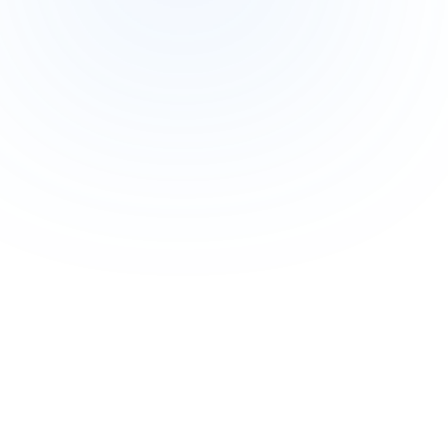
marvin ·
Desk
/
Process Capgemini · Dev Full Stack
Identificado
6