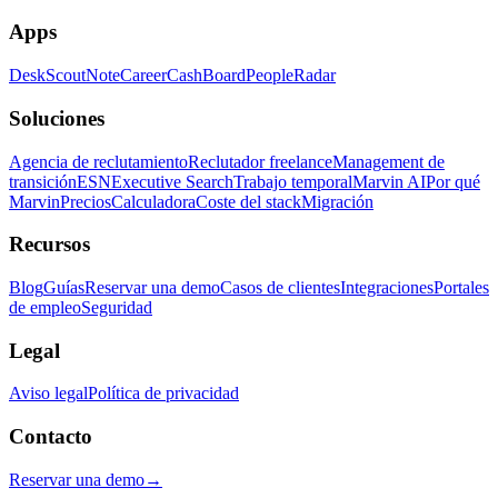
Apps
Desk
Scout
Note
Career
Cash
Board
People
Radar
Soluciones
Agencia de reclutamiento
Reclutador freelance
Management de
transición
ESN
Executive Search
Trabajo temporal
Marvin AI
Por qué
Marvin
Precios
Calculadora
Coste del stack
Migración
Recursos
Blog
Guías
Reservar una demo
Casos de clientes
Integraciones
Portales
de empleo
Seguridad
Legal
Aviso legal
Política de privacidad
Contacto
Reservar una demo
→