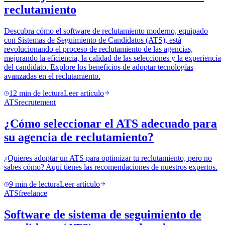
reclutamiento
Descubra cómo el software de reclutamiento moderno, equipado
con Sistemas de Seguimiento de Candidatos (ATS), está
revolucionando el proceso de reclutamiento de las agencias,
mejorando la eficiencia, la calidad de las selecciones y la experiencia
del candidato. Explore los beneficios de adoptar tecnologías
avanzadas en el reclutamiento.
12
min de lectura
Leer artículo
ATS
recrutement
¿Cómo seleccionar el ATS adecuado para
su agencia de reclutamiento?
¿Quieres adoptar un ATS para optimizar tu reclutamiento, pero no
sabes cómo? Aquí tienes las recomendaciones de nuestros expertos.
9
min de lectura
Leer artículo
ATS
freelance
Software de sistema de seguimiento de